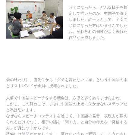
時間になったら、どんな様子を想
定して描いたのか、中国語で説明
しました。誰一人として、全く同
じ絵になった方はいませんでした
ね。それぞれの個性がよく表れた
作品が完成しました。
会の終わりに、盧先生から「グチを言わない世界」という中国語の本
とリストバンドが全員に授与されました。
人前で中国語スピーチをする機会は、さほど多くありませんよね。
しかし、この舞台こそ、まさに中国語の上達に欠かせないステップだ
と私は思います。
なぜならスピーチコンテストを通じて、中国語の発音、表現力が鍛え
られるだけでなく、相手の話を「聞く力」と自分の考えを「発信する
力」が身につくからです。
準備には時間がかかりますし、慣れないうちは緊張してしまうかもし