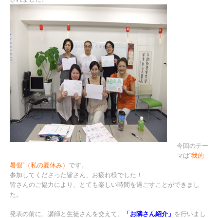
今回のテー
マは
“我的
暑假”（私の夏休み）
です。
参加してくださった皆さん、お疲れ様でした！
皆さんのご協力により、とても楽しい時間を過ごすことができまし
た。
発表の前に、講師と生徒さんを交えて、
「お隣さん紹介」
を行いまし