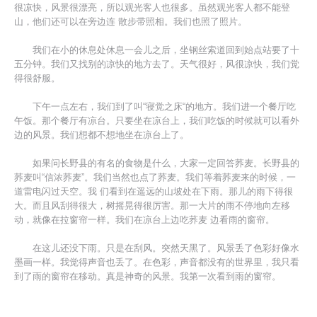
很凉快，风景很漂亮，所以观光客人也很多。虽然观光客人都不能登
山，他们还可以在旁边连 散步带照相。我们也照了照片。
我们在小的休息处休息一会儿之后，坐钢丝索道回到始点站要了十
五分钟。我们又找别的凉快的地方去了。天气很好，风很凉快，我们觉
得很舒服。
下午一点左右，我们到了叫“寝觉之床“的地方。我们进一个餐厅吃
午饭。那个餐厅有凉台。只要坐在凉台上，我们吃饭的时候就可以看外
边的风景。我们想都不想地坐在凉台上了。
如果问长野县的有名的食物是什么，大家一定回答荞麦。长野县的
荞麦叫“信浓荞麦”。我们当然也点了荞麦。我们等着荞麦来的时候，一
道雷电闪过天空。我 们看到在遥远的山坡处在下雨。那儿的雨下得很
大。而且风刮得很大，树摇晃得很厉害。那一大片的雨不停地向左移
动，就像在拉窗帘一样。我们在凉台上边吃荞麦 边看雨的窗帘。
在这儿还没下雨。只是在刮风。突然天黑了。风景丢了色彩好像水
墨画一样。我觉得声音也丢了。在色彩，声音都没有的世界里，我只看
到了雨的窗帘在移动。真是神奇的风景。我第一次看到雨的窗帘。