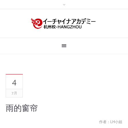
4
7月
雨的窗帘
作者：LH小姐