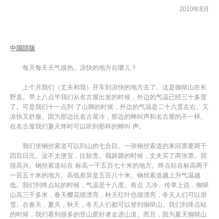
2010年8月
中国語版
每天每天天气很热。凉快的地方在哪儿？
上个月我们（丈夫和我）开车到凉快的地方去了。这是御狱山在长
野县。早上八点半我们从名古屋出发的时候，外边的气温已经三十多度
了。可是我们十一点到 了山脚的时候，外边的气温是二十六度左右。又
凉快又舒服。因为那边比名古屋冷，那边的蝉叫声和名古屋的不一样。
在名古屋我们夏天终时可以听到那样的蝉叫 声。
我们坐钢丝索道可以到山的七合目。一张钢丝索道的来回票要两千
四百日元。这不太便宜，比较贵。我踌躇的时候，丈夫买了两张票。我
很高兴。钢丝索道站在 标高一千五百七十米的地方。终点站在标高两千
一百五十米的地方。高低差异是五百八十米。钢丝索道越上升气温越
低。我们到终点站的时候，气温是十八度。有点 儿冷。传单上说，御狱
山高三千多米，春天樱花很漂亮，秋天红叶也很漂亮，冬天人们可以滑
雪。在春天，夏天，秋天，冬天人们都可以登到御狱山。我们到终点站
的时候，我们看到很多的登山爱好者走进山道。而且，因为夏天御狱山