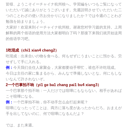
皆様、ようこそイーチャイナ杭州校へ。学習編をいつもご覧になって
いただいて誠にありがとうございます。先週説明させていただいた二
つのことわざの使い方お分かりになりましたか？では今週のことわざ
勉強を始まりましょう。
大家好！欢迎来到イーチャイナ杭州校。谢谢您对学习篇的支持。上周
解释的两个俗语的使用方法大家都明白了吗？那接下来我们就开始这周
的俗语学习吧。
1吃现成（chi1 xian4 cheng2）
吃现成：出来合いの物を食べる。何もぜずにうまいことに預かる。労
せずして手に入れる。
例：
今天我们去住人家聚会，大家都要动手帮忙，谁也不许吃现成。
今日は主任の家に集まるから、みんなで準備しないとな。何にもしな
いなんて許されないぞ。
2一个巴掌拍不响（yi1 ge ba1 zhang pai1 bu4 xiang3）
一个巴掌那个拍不响：一人だけでは喧嘩にもならない。相手があれば
こそ喧嘩になる。
例：
一个巴掌拍不响，你不动手怎么会打起来呢？
喧嘩になったってことは、両方に落ち度があったからだろ。おまえが
手を出してないのに、何で喧嘩になるんだよ？
では、また来週。