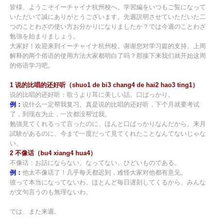
皆様、ようこそイーチャイナ杭州校へ。学習編をいつもご覧になって
いただいて誠にありがとうございます。先週説明させていただいた二
つのことわざの使い方お分かりになりましたか？では今週のことわざ
勉強を始まりましょう。
大家好！欢迎来到イーチャイナ杭州校。谢谢您对学习篇的支持。上周
解释的两个俗语的使用方法大家都明白了吗？那接下来我们就开始这周
的俗语学习吧。
1 说的比唱的还好听（shuo1 de bi3 chang4 de hai2 hao3 ting1）
说的比唱的还好听：歌うより耳に美しい話。口ばっかり。
例：
说什么一定帮我复习。真是说的比唱的还好听，下个月就要考试
了，到现在为止，一次都没帮过我。
勉強見てくれるって言ったのに、ほんと口ばっかりなんだから。来月
試験があるのに、今まで一度だって見てくれたことなんてないじゃな
い。
2 不像话（bu4 xiang4 hua4）
不像话：お話にならない。なってない。ひどいものである。
例：
他太不像话了！几乎每天都迟到，难怪大家对他都有意见。
彼って本当になってないわ。ほとんど毎日遅刻してくるから、みんな
が文句言うのも無理ないわ。
では、また来週。