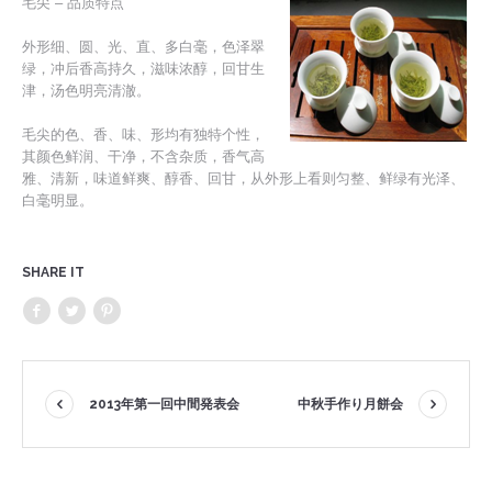
毛尖 – 品质特点
外形细、圆、光、直、多白毫，色泽翠
绿，冲后香高持久，滋味浓醇，回甘生
津，汤色明亮清澈。
毛尖的色、香、味、形均有独特个性，
其颜色鲜润、干净，不含杂质，香气高
雅、清新，味道鲜爽、醇香、回甘，从外形上看则匀整、鲜绿有光泽、
白毫明显。
SHARE IT
2013年第一回中間発表会
中秋手作り月餅会