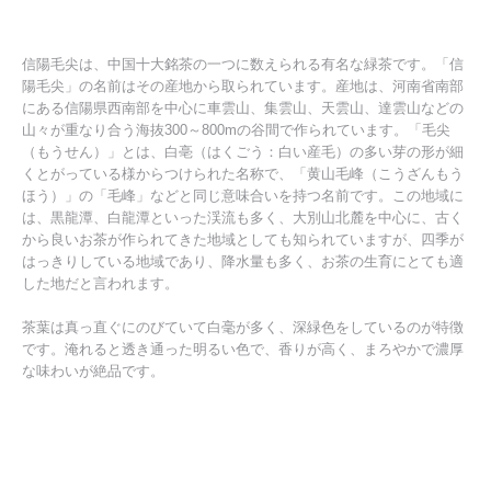
信陽毛尖は、中国十大銘茶の一つに数えられる有名な緑茶です。「信
陽毛尖」の名前はその産地から取られています。産地は、河南省南部
にある信陽県西南部を中心に車雲山、集雲山、天雲山、達雲山などの
山々が重なり合う海抜300～800mの谷間で作られています。「毛尖
（もうせん）」とは、白亳（はくごう：白い産毛）の多い芽の形が細
くとがっている様からつけられた名称で、「黄山毛峰（こうざんもう
ほう）」の「毛峰」などと同じ意味合いを持つ名前です。この地域に
は、黒龍潭、白龍潭といった渓流も多く、大別山北麓を中心に、古く
から良いお茶が作られてきた地域としても知られていますが、四季が
はっきりしている地域であり、降水量も多く、お茶の生育にとても適
した地だと言われます。
茶葉は真っ直ぐにのびていて白毫が多く、深緑色をしているのが特徴
です。淹れると透き通った明るい色で、香りが高く、まろやかで濃厚
な味わいが絶品です。